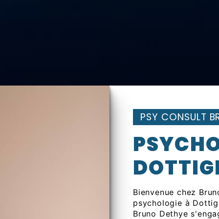
PSY CONSULT B
PSYCHO
DOTTIG
Bienvenue chez Bruno
psychologie à Dottig
Bruno Dethye s'engag