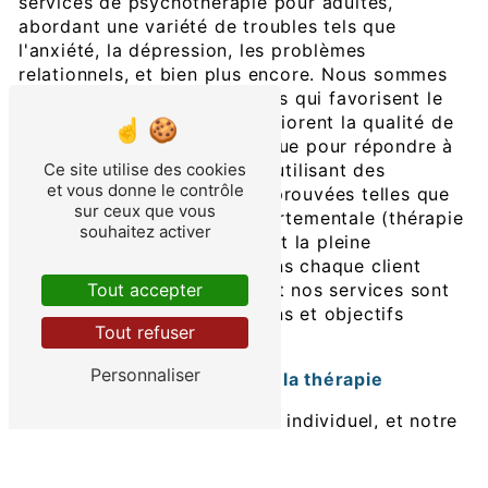
services de psychothérapie pour adultes,
abordant une variété de troubles tels que
l'anxiété, la dépression, les problèmes
relationnels, et bien plus encore. Nous sommes
dédiés à fournir des solutions qui favorisent le
bien-être émotionnel et améliorent la qualité de
vie. Chaque séance est conçue pour répondre à
vos besoins spécifiques, en utilisant des
Ce site utilise des cookies
et vous donne le contrôle
approches thérapeutiques éprouvées telles que
sur ceux que vous
la thérapie cognitivo-comportementale (thérapie
souhaitez activer
CBT), la thérapie narrative, et la pleine
conscience. Nous considérons chaque client
comme un individu unique, et nos services sont
Tout accepter
adaptés à vos préoccupations et objectifs
Tout refuser
particuliers.
Personnaliser
Approche personnalisée de la thérapie
La thérapie est un processus individuel, et notre
approche est adaptée à chaque personne que
nous accompagnons. En mettant l'accent sur vos