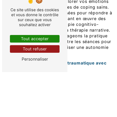
sécurisé où vous pouvez explorer vos émotions
et développer des mécanismes de coping sains.
Ce site utilise des cookies
Les séances sont personnalisées pour répondre à
et vous donne le contrôle
vos besoins individuels, mettant en œuvre des
sur ceux que vous
approches telles que la thérapie cognitivo-
souhaitez activer
comportementale (TCC) et la thérapie narrative.
En plus de cela, nous encourageons la pratique
Tout accepter
d'outils d'auto-assistance entre les séances pour
renforcer le progrès et favoriser une autonomie
Tout refuser
durable.
Personnaliser
Comprendre le stress post-traumatique avec
Bruno Dethye
Le stress post-traumatique peut résulter
d'événements traumatiques, et chez Bruno
Dethye, nous adoptons une approche
empathique pour comprendre les expériences
uniques de chaque individu. Les séances sont
conçues pour aider à identifier les déclencheurs
spécifiques du stress post-traumatique et à